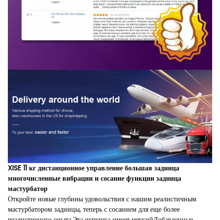
XISE 11 кг дистанционное управление большая задница
многочисленные вибрации и сосание функции задница
мастурбатор
Откройте новые глубины удовольствия с нашим реалистичным
мастурбатором задницы, теперь с сосанием для еще более
реалистичного опыта.Эта игрушка имеет мягкийДобавленные