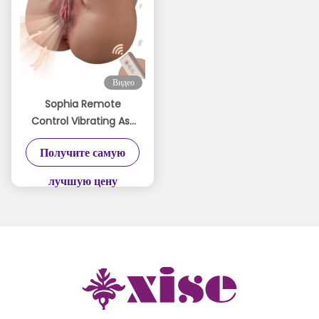
Видео
Sophia Remote
Control Vibrating Ass
Masturbator 24lb Soft
Получите самую
Material Big Butt
Masturbator
лучшую цену
Automatic