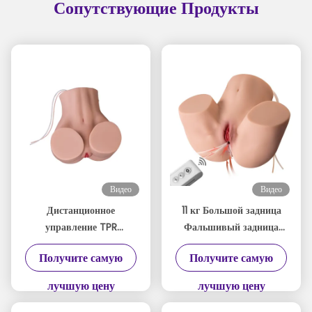
Сопутствующие Продукты
Видео
Видео
Дистанционное
11 кг Большой задница
управление TPR
Фальшивый задница
вибрирующий
Мастурбатор
Получите самую
Получите самую
сосающий задницу
Многофункциональный
мастурбатор 24 фунта
OEM/ODM
лучшую цену
лучшую цену
автоматический
большой задница