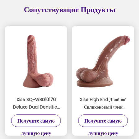
Сопутствующие Продукты
Xise SQ-WBD10176
Xise High End Двойной
Deluxe Dual Densities
Силиконовый член
Силиконовый пенис 24
22,5Cm Tan Цвет Для
Получите самую
Получите самую
см.
Максимального
Удовольствия
лучшую цену
лучшую цену