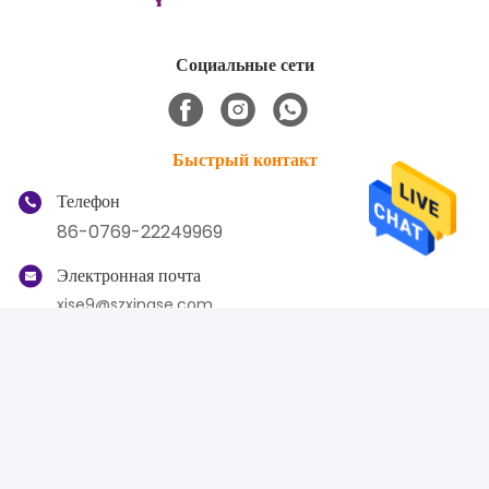
Социальные сети
Быстрый контакт
Телефон
86-0769-22249969
Электронная почта
xise9@szxingse.com
Адрес
5-6 этаж здания 2, NO.8 Лианфэн Новая дорога,
Далингшанский город 523000, Донгуан Гуандун, Китай
Политика уединения
|
Карта сайта