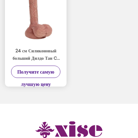
24 см Силиконовый
больший Дилдо Тан CE
ROHS Сертификат для
Получите самую
максимального
удовольствия
лучшую цену