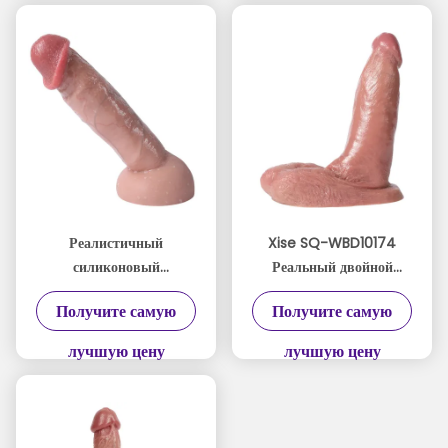
Реалистичный
Xise SQ-WBD10174
силиконовый
Реальный двойной
фаллоимитатор
силиконовый член,
Получите самую
Получите самую
одинарной плотности с
созданный для
гладкой поверхностью
максимального
лучшую цену
лучшую цену
для максимального
комфорта и страсти.
удовольствия