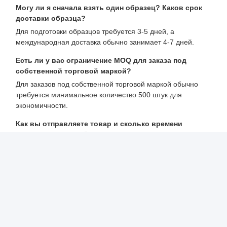
Могу ли я сначала взять один образец? Каков срок
доставки образца?
Для подготовки образцов требуется 3-5 дней, а
международная доставка обычно занимает 4-7 дней.
Есть ли у вас ограничение MOQ для заказа под
собственной торговой маркой?
Для заказов под собственной торговой маркой обычно
требуется минимальное количество 500 штук для
экономичности.
Как вы отправляете товар и сколько времени
занимает доставка?
Мы отправляем через DHL, UPS или FedEx (доставка 3-5
дней). Также доступны варианты авиаперевозок и
морских перевозок.
Соответствует ли ваша продукция рыночным
стандартам тестирования?
Наша продукция сертифицирована по стандартам CE,
ROHS, REACH, MSDS, EMC, FCC, FDA, UKCA и другим