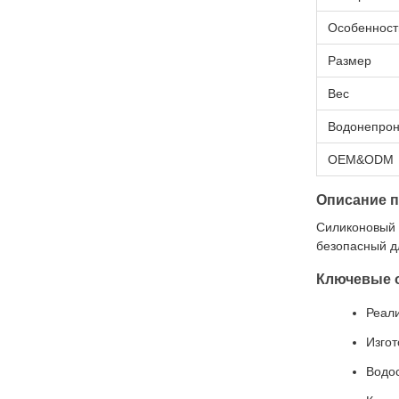
Особенност
Размер
Вес
Водонепрон
OEM&ODM
Описание п
Силиконовый Д
безопасный д
Ключевые 
Реали
Изгот
Водос