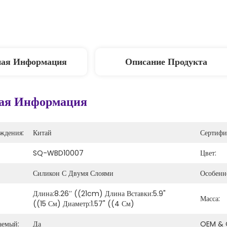
ная Информация
Описание Продукта
ая Информация
ждения:
Китай
Сертифи
SQ-WBD10007
Цвет:
Силикон С Двумя Слоями
Особенно
Длина:8.26′′ ((21cm) Длина Вставки:5.9" 
Масса:
((15 См) Диаметр:1.57" ((4 См)
аемый:
Да
OEM & 