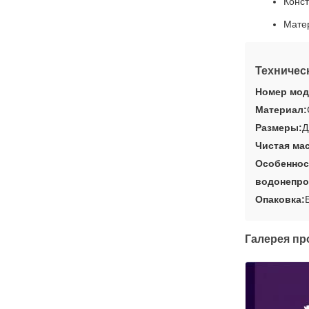
Конст
Матер
Техничес
Номер мод
Материал:
Размеры:
Д
Чистая мас
Особеннос
водонепро
Опаковка:
Галерея пр