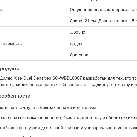
ь
Ощущение реального прикоснов
Длина: 21 см. Длина вставки: 15 
0.386 кг
ицаемость
Да, да.
Доступно
родукта
илдо Xise Dual Densities SQ-WBD10007 разработан для тех, кто т
ля тела силиконовый продукт обеспечивает подлинную текстуру и 
особенности
стичная текстура с живыми венами и деталями
овлен из высококачественного, безфталатного двуслойного силико
тойкая конструкция для легкой очистки и универсального использ