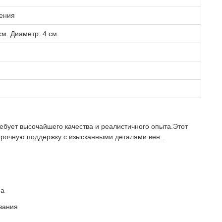
ения
см. Диаметр: 4 см.
ребует высочайшего качества и реалистичного опыта.Этот
прочную поддержку с изысканными деталями вен..
на
ования