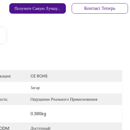
Контакт Теперь
Получите Самую Лучшую Цену
кация:
CE ROHS
Загар
сть:
Ощущение Реального Прикосновения
0.386kg
ODM:
Доступный