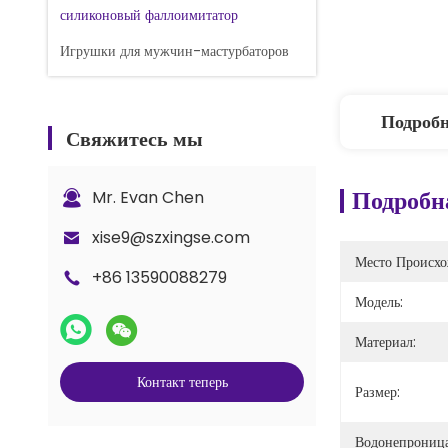
силиконовый фаллоимитатор
Игрушки для мужчин-мастурбаторов
Подроб
Свяжитесь мы
Подробн
Mr. Evan Chen
xise9@szxingse.com
Место Происхо
+86 13590088279
Модель:
Материал:
Контакт теперь
Размер:
Водонепрониц