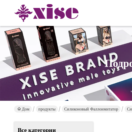
Подр
Дом
продукты
Силиконовый Фаллоимитатор
Си
Все категории