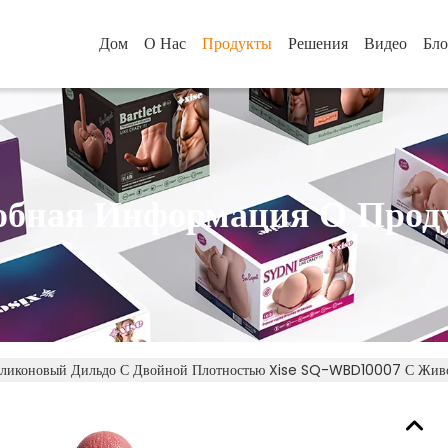
Дом
О Нас
Продукты
Решения
Видео
Бло
обная Информация О Прод
ликоновый Дильдо С Двойной Плотностью Xise SQ-WBD10007 С Жив