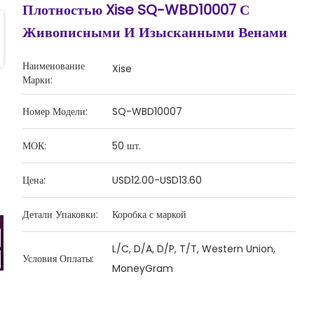
Плотностью Xise SQ-WBD10007 С
Живописными И Изысканными Венами
Наименование
Xise
Марки:
Номер Модели:
SQ-WBD10007
МОК:
50 шт.
Цена:
USD12.00-USD13.60
Детали Упаковки:
Коробка с маркой
L/C, D/A, D/P, T/T, Western Union,
Условия Оплаты:
MoneyGram