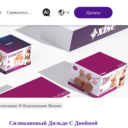
г
Свяжитесь Мы
Цитата
укции
описными И Изысканными Венами
Силиконовый Дильдо С Двойной