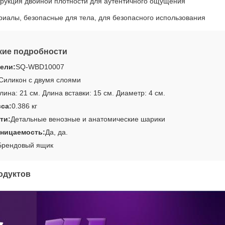
рукция двойной плотности для аутентичного ощущения
иалы, безопасные для тела, для безопасного использования
кие подробности
ели:
SQ-WBD10007
Силикон с двумя слоями
лина: 21 см. Длина вставки: 15 см. Диаметр: 4 см.
са:
0.386 кг
ти:
Детальные венозные и анатомические шарики
ницаемость:
Да, да.
Брендовый ящик
одуктов