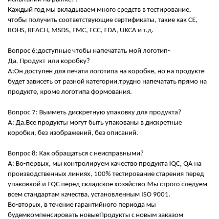
Каждый год мы вкладываем много средств в тестирование,
чтобы получить соответствующие сертификаты, такие как CE,
ROHS, REACH, MSDS, EMC, FCC, FDA, UKCA и т.д.
Вопрос 6:
доступные
чтобы напечатать мой логотип
-
Да.
Продукт
или коробку
?
А:
Он доступен для печати логотипа на коробке, но на продукте
будет зависеть от разной категории.трудно напечатать прямо на
продукте, кроме логотипа формования.
Вопрос 7: Вы
иметь дискретную упаковку для продукта
?
А: Да.
Все продукты могут быть упакованы в дискретные
коробки, без изображений, без описаний.
Вопрос 8: Как обращаться с неисправными?
A: Во-первых, мы контролируем качество продукта IQC, QA на
производственных линиях, 100% тестирование старения перед
упаковкой и FQC перед
складское хозяйство
Мы строго следуем
всем стандартам качества, установленным ISO 9001
.
Во-вторых, в течение гарантийного периода мы
будем
компенсировать
новые
Продукты
с новым заказом