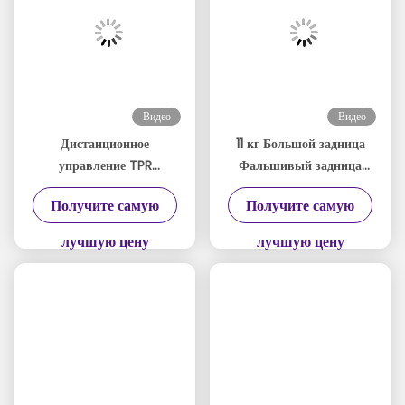
Видео
Видео
Дистанционное
11 кг Большой задница
управление TPR
Фальшивый задница
вибрирующий
Мастурбатор
Получите самую
Получите самую
сосающий задницу
Многофункциональный
мастурбатор 24 фунта
OEM/ODM
лучшую цену
лучшую цену
автоматический
большой задница
мастурбатор