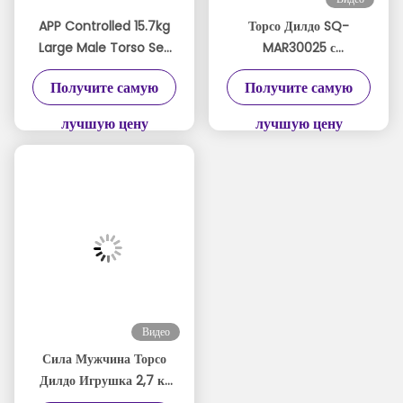
APP Controlled 15.7kg
Торсо Дилдо SQ-
Large Male Torso Sex
MAR30025 с
Toy with IPX7
толкающим
Получите самую
Получите самую
Waterproof and 61cm
вибрирующим
Height Realistic
движением
лучшую цену
лучшую цену
Thrusting Detachable
Dildo
Видео
Сила Мужчина Торсо
Дилдо Игрушка 2,7 кг
USB магнитное зарядное