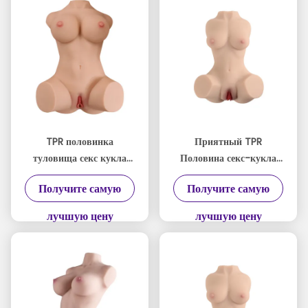
TPR половинка
Приятный TPR
туловища секс кукла
Половина секс-кукла
водонепроницаемая с
Торс Реалистичный
Получите самую
Получите самую
вагинальным туннелем
текстурированный
3.25 кг CE RoHS REACH
вагинальный туннель
лучшую цену
лучшую цену
сертифицирован
2,4 кг