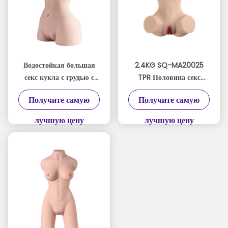
Водостойкая большая
2.4KG SQ-MA20025
секс кукла с грудью с
TPR Половина секс
внутренней текстурой с
кукла с реалистичными
Получите самую
Получите самую
вагинальной и анальной
3D текстурами
для мужчины
Мастурбатор
лучшую цену
лучшую цену