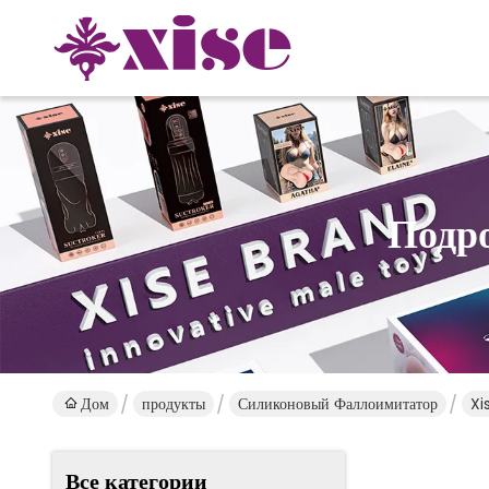
Подр
Дом
продукты
Силиконовый Фаллоимитатор
Xi
Все категории