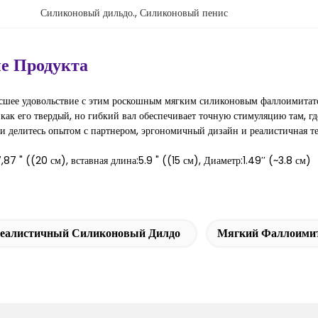
Силиконовый дильдо.
, 
Силиконовый пенис
е Продукта
сшее удовольствие с этим роскошным мягким силиконовым фаллоимитатор
 как его твердый, но гибкий вал обеспечивает точную стимуляцию там, г
и делитесь опытом с партнером, эргономичный дизайн и реалистичная т
,87 " ((20 см), вставная длина:5.9 " ((15 см), Диаметр:1.49′′ (~3.8 см)
еалистичный Силиконовый Дилдо
Мягкий Фаллоимит