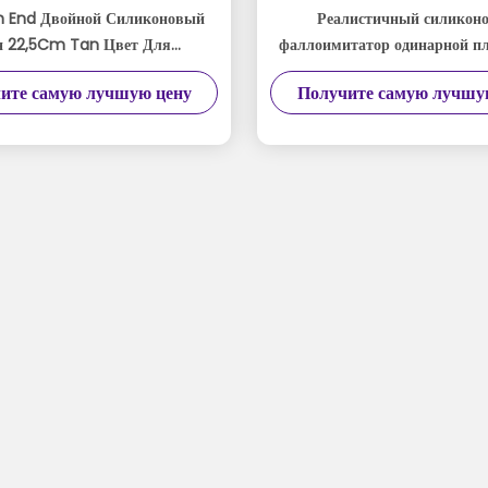
gh End Двойной Силиконовый
Реалистичный силикон
н 22,5Cm Tan Цвет Для
фаллоимитатор одинарной пл
имального Удовольствия
гладкой поверхностью 
ите самую лучшую цену
Получите самую лучшу
максимального удоволь