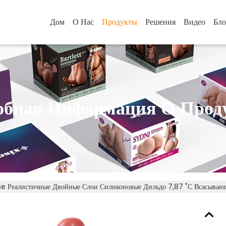
Дом
О Нас
Продукты
Решения
Видео
Бло
обная Информация О Прод
se Реалистичные Двойные Слои Силиконовые Дильдо 7,87 "с Всасываю