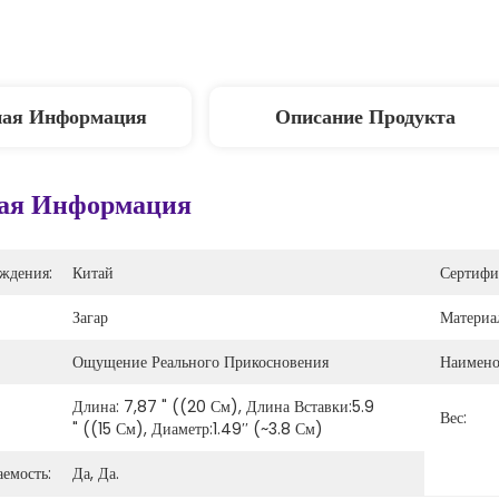
ная Информация
Описание Продукта
ая Информация
ждения:
Китай
Сертифи
Загар
Материа
Ощущение Реального Прикосновения
Наимено
Длина: 7,87 " ((20 См), Длина Вставки:5.9 
Вес:
" ((15 См), Диаметр:1.49′′ (~3.8 См)
емость:
Да, Да.