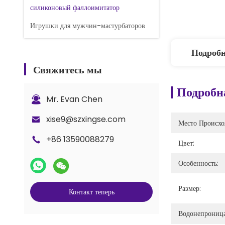
силиконовый фаллоимитатор
Игрушки для мужчин-мастурбаторов
Подроб
Свяжитесь мы
Подробн
Mr. Evan Chen
xise9@szxingse.com
Место Происхо
+86 13590088279
Цвет:
Особенность:
Размер:
Контакт теперь
Водонепроница