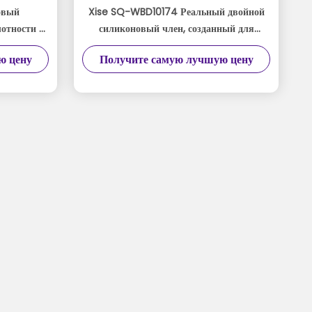
овый
Xise SQ-WBD10174 Реальный двойной
отности с
силиконовый член, созданный для
для
максимального комфорта и страсти.
ю цену
Получите самую лучшую цену
ствия