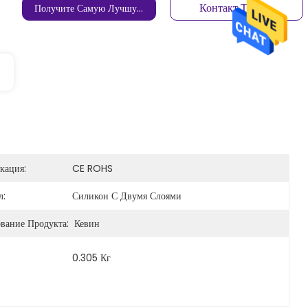
Контакт Теперь
Получите Самую Лучшую Цену
кация:
CE ROHS
л:
Силикон С Двумя Слоями
вание Продукта:
Кевин
0.305 Кг